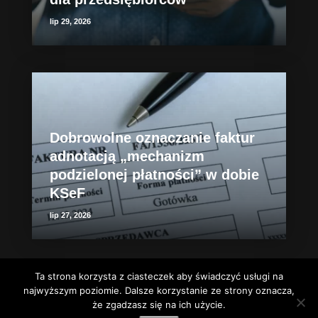
lip 29, 2026
Dobrowolne oznaczanie faktur
adnotacją „mechanizm
podzielonej płatności” w dobie
KSeF
lip 27, 2026
Ta strona korzysta z ciasteczek aby świadczyć usługi na
najwyższym poziomie. Dalsze korzystanie ze strony oznacza,
że zgadzasz się na ich użycie.
Ewa Jakubczyk
- Kancelaria doradcy podatkowego w