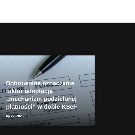
Dobrowolne oznaczanie
faktur adnotacją
„mechanizm podzielonej
płatności” w dobie KSeF
lip 27, 2026