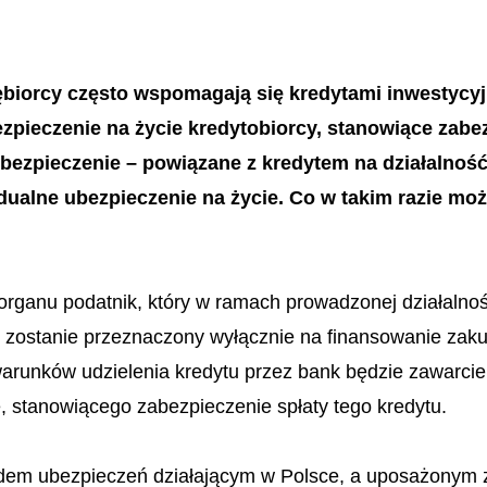
ębiorcy często wspomagają się kredytami inwestycy
pieczenie na życie kredytobiorcy, stanowiące zabezp
bezpieczenie – powiązane z kredytem na działalność
widualne ubezpieczenie na życie. Co w takim razie m
 organu podatnik, który w ramach prowadzonej działalno
yt zostanie przeznaczony wyłącznie na finansowanie zak
warunków udzielenia kredytu przez bank będzie zawarci
, stanowiącego zabezpieczenie spłaty tego kredytu.
dem ubezpieczeń działającym w Polsce, a uposażonym z t