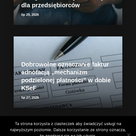
dla przedsiębiorców
lip 29, 2026
Dobrowolne oznaczanie faktur
adnotacją „mechanizm
podzielonej płatności” w dobie
KSeF
lip 27, 2026
Ta strona korzysta z ciasteczek aby świadczyć usługi na
najwyższym poziomie. Dalsze korzystanie ze strony oznacza,
że zgadzasz się na ich użycie.