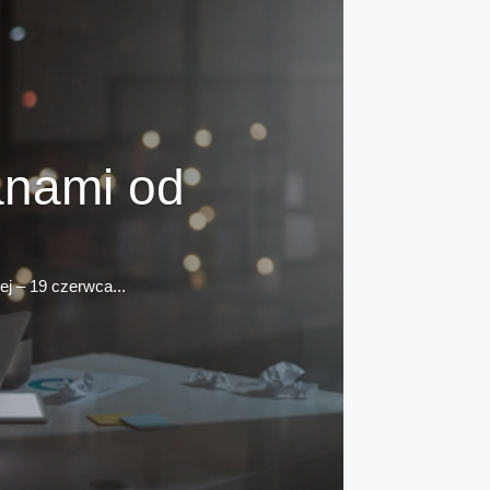
anami od
j – 19 czerwca...